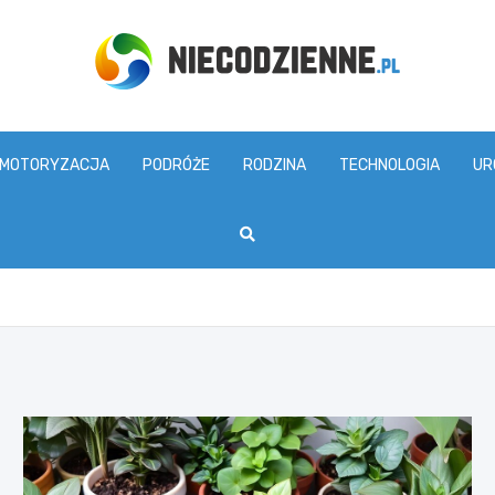
www.niecodzienne.pl
MOTORYZACJA
PODRÓŻE
RODZINA
TECHNOLOGIA
UR