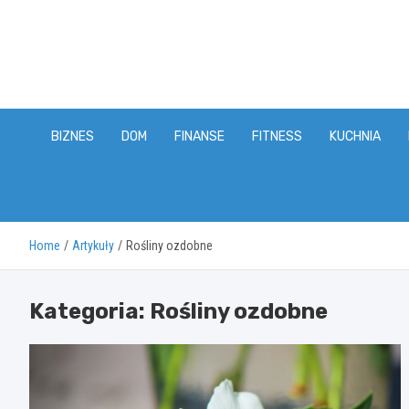
Skip
to
content
BIZNES
DOM
FINANSE
FITNESS
KUCHNIA
Home
Artykuły
Rośliny ozdobne
Kategoria:
Rośliny ozdobne