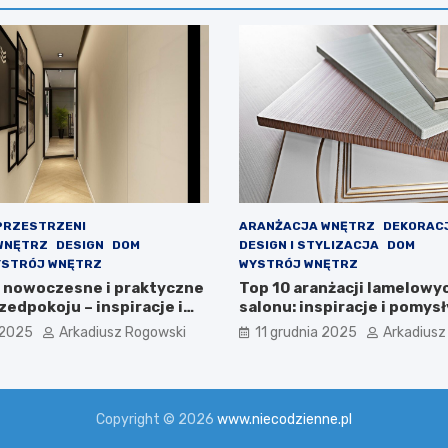
PRZESTRZENI
ARANŻACJA WNĘTRZ
DEKORAC
WNĘTRZ
DESIGN
DOM
DESIGN I STYLIZACJA
DOM
STRÓJ WNĘTRZ
WYSTRÓJ WNĘTRZ
 nowoczesne i praktyczne
Top 10 aranżacji lamelowy
zedpokoju – inspiracje i
salonu: inspiracje i pomysł
 2025
Arkadiusz Rogowski
11 grudnia 2025
Arkadiusz
Copyright © 2026
www.niecodzienne.pl