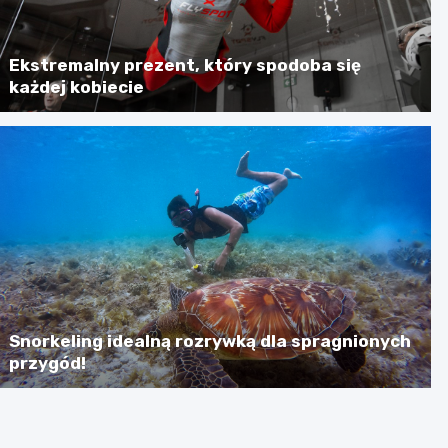
Ekstremalny prezent, który spodoba się
każdej kobiecie
Snorkeling idealną rozrywką dla spragnionych
przygód!