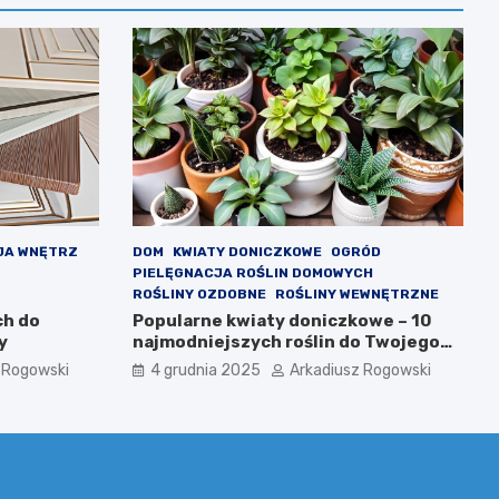
JA WNĘTRZ
DOM
KWIATY DONICZKOWE
OGRÓD
PIELĘGNACJA ROŚLIN DOMOWYCH
ROŚLINY OZDOBNE
ROŚLINY WEWNĘTRZNE
ch do
Popularne kwiaty doniczkowe – 10
y
najmodniejszych roślin do Twojego
domu
 Rogowski
4 grudnia 2025
Arkadiusz Rogowski