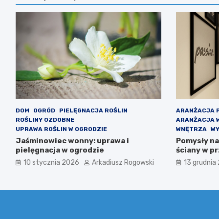
DOM
OGRÓD
PIELĘGNACJA ROŚLIN
ARANŻACJA 
ROŚLINY OZDOBNE
ARANŻACJA 
UPRAWA ROŚLIN W OGRODZIE
WNĘTRZA
WY
Jaśminowiec wonny: uprawa i
Pomysły na
pielęgnacja w ogrodzie
ściany w pr
porady
10 stycznia 2026
Arkadiusz Rogowski
13 grudnia