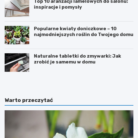
Top 10 aranżacji lamelowych do salonu:
inspiracje i pomysły
Popularne kwiaty doniczkowe – 10
najmodniejszych roślin do Twojego domu
Naturalne tabletki do zmywarki: Jak
zrobić je samemu w domu
E
S
k
n
s
o
t
r
r
k
Warto przeczytać
e
e
m
l
a
i
l
n
n
g
y
i
p
d