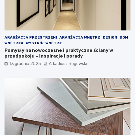
ż
n
d
y
e
c
j
h
k
p
o
r
ARANŻACJA PRZESTRZENI
ARANŻACJA WNĘTRZ
DESIGN
DOM
b
z
WNĘTRZA
WYSTRÓJ WNĘTRZ
i
y
Pomysły na nowoczesne i praktyczne ściany w
e
g
przedpokoju – inspiracje i porady
c
ó
i
d
13 grudnia 2025
Arkadiusz Rogowski
e
!