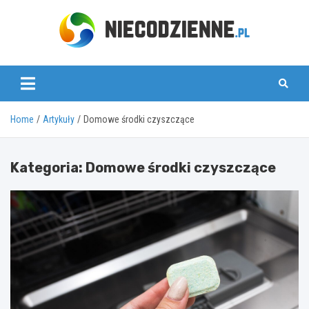
Skip
to
content
www.niecodzienne.pl
Home
Artykuły
Domowe środki czyszczące
Kategoria:
Domowe środki czyszczące