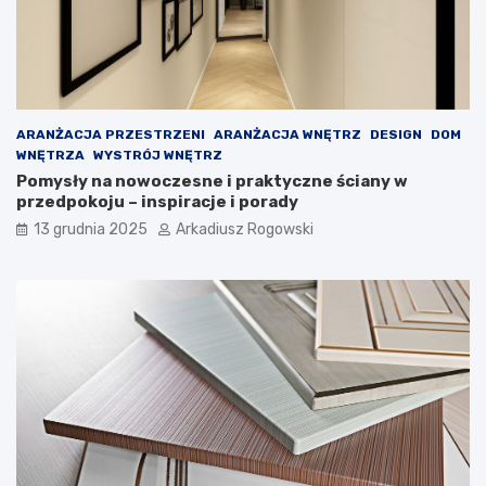
ż
n
d
y
e
c
j
h
k
p
o
r
ARANŻACJA PRZESTRZENI
ARANŻACJA WNĘTRZ
DESIGN
DOM
b
z
WNĘTRZA
WYSTRÓJ WNĘTRZ
i
y
Pomysły na nowoczesne i praktyczne ściany w
e
g
przedpokoju – inspiracje i porady
c
ó
i
d
13 grudnia 2025
Arkadiusz Rogowski
e
!