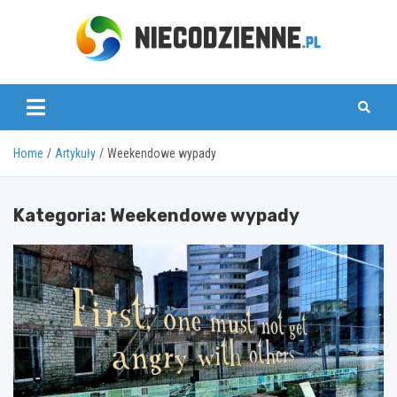
Skip
to
content
www.niecodzienne.pl
Home
Artykuły
Weekendowe wypady
Kategoria:
Weekendowe wypady