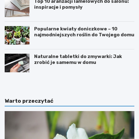
Top 10 aranżacji lamelowych do salonu:
inspiracje i pomysły
Popularne kwiaty doniczkowe – 10
najmodniejszych roślin do Twojego domu
Naturalne tabletki do zmywarki: Jak
zrobić je samemu w domu
E
S
k
n
s
o
t
r
r
k
Warto przeczytać
e
e
m
l
a
i
l
n
n
g
y
i
p
d