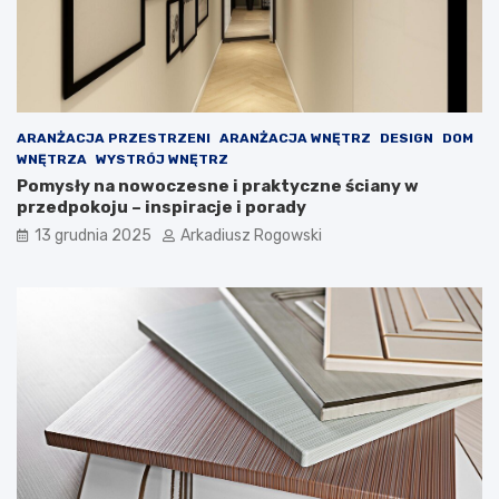
ż
n
d
y
e
c
j
h
k
p
o
r
ARANŻACJA PRZESTRZENI
ARANŻACJA WNĘTRZ
DESIGN
DOM
b
z
WNĘTRZA
WYSTRÓJ WNĘTRZ
i
y
Pomysły na nowoczesne i praktyczne ściany w
e
g
przedpokoju – inspiracje i porady
c
ó
i
d
13 grudnia 2025
Arkadiusz Rogowski
e
!