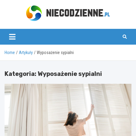
Skip
to
content
www.niecodzienne.pl
Home
Artykuły
Wyposażenie sypialni
Kategoria:
Wyposażenie sypialni