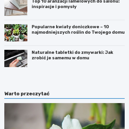
Top 10 aranżacji lamelowych do salonu:
inspiracje i pomysły
Popularne kwiaty doniczkowe – 10
najmodniejszych roślin do Twojego domu
Naturalne tabletki do zmywarki: Jak
zrobić je samemu w domu
E
S
k
n
s
o
t
r
r
k
Warto przeczytać
e
e
m
l
a
i
l
n
n
g
y
i
p
d