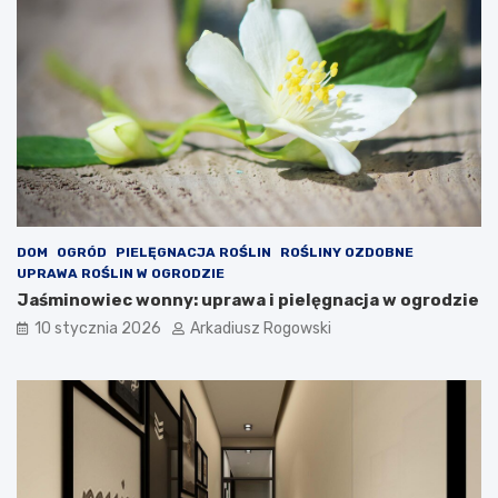
y
i
p
d
r
e
e
a
z
l
e
n
n
ą
t
r
,
o
k
z
t
r
ó
y
DOM
OGRÓD
PIELĘGNACJA ROŚLIN
ROŚLINY OZDOBNE
r
w
UPRAWA ROŚLIN W OGRODZIE
y
k
Jaśminowiec wonny: uprawa i pielęgnacja w ogrodzie
s
ą
10 stycznia 2026
Arkadiusz Rogowski
p
d
o
l
d
a
o
s
b
p
a
r
s
a
i
g