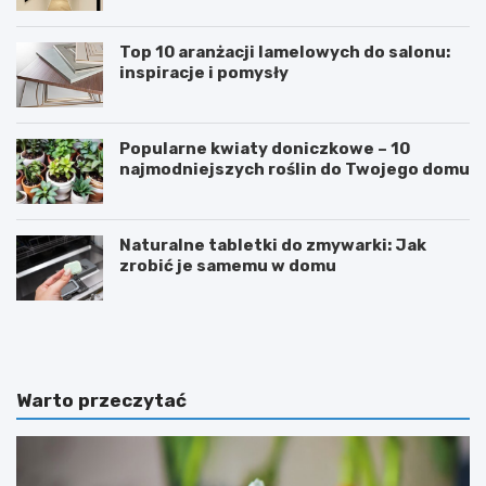
Top 10 aranżacji lamelowych do salonu:
inspiracje i pomysły
Popularne kwiaty doniczkowe – 10
najmodniejszych roślin do Twojego domu
Naturalne tabletki do zmywarki: Jak
zrobić je samemu w domu
E
S
k
n
s
o
t
r
r
k
Warto przeczytać
e
e
m
l
a
i
l
n
n
g