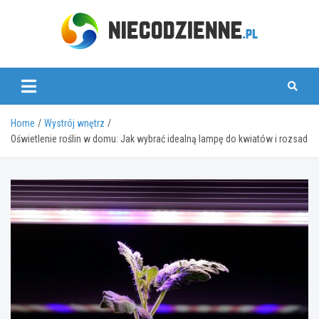
Skip
to
content
www.niecodzienne.pl
Home
Wystrój wnętrz
Oświetlenie roślin w domu: Jak wybrać idealną lampę do kwiatów i rozsad