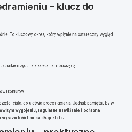
edramieniu – klucz do
dnie. To kluczowy okres, który wpłynie na ostateczny wygląd
opatrunkiem zgodnie z zaleceniami tatuażysty
rów i konturów
 części ciała, co ułatwia proces gojenia. Jednak pamiętaj, by w
owitym wygojeniu, regularne nawilżanie i ochrona
razistość linii na długie lata.
ramieniu – praktyczne