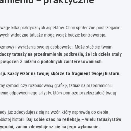
uwagę kilka praktycznych aspektów. Choć społeczne postrzeganie
dowych widoczne tatuaże mogą wciąż budzić kontrowersje.
rozmowy i wyrażenia swojej osobowości. Może stać się twoim
daczy tatuaży na przedramieniu podkreśla, że ich dzieła stały
 połączeń z ludźmi o podobnych zainteresowaniach.
ji. Każdy wzór na twojej skórze to fragment twojej historii.
czny symbol czy rozbudowaną grafikę, tatuaż na przedramieniu
zienie odpowiedniego artysty, który pomoże przekształcić twoją
iedy już zdecydujesz się na wzór, który naprawdę do ciebie
istej historii.
Daj sobie czas na refleksję – wielu tatuażystów
tygodni, zanim zdecydujesz się na jego wykonanie.