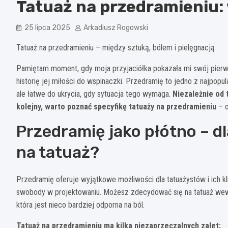
Tatuaż na przedramieniu: w
25 lipca 2025
Arkadiusz Rogowski
Tatuaż na przedramieniu – między sztuką, bólem i pielęgnacją
Pamiętam moment, gdy moja przyjaciółka pokazała mi swój pierwszy
historię jej miłości do wspinaczki. Przedramię to jedno z najpopu
ale łatwe do ukrycia, gdy sytuacja tego wymaga.
Niezależnie od 
kolejny, warto poznać specyfikę tatuaży na przedramieniu
– o
Przedramię jako płótno – dl
na tatuaż?
Przedramię oferuje wyjątkowe możliwości dla tatuażystów i ich kl
swobody w projektowaniu. Możesz zdecydować się na tatuaż wewnę
która jest nieco bardziej odporna na ból.
Tatuaż na przedramieniu ma kilka niezaprzeczalnych zalet: