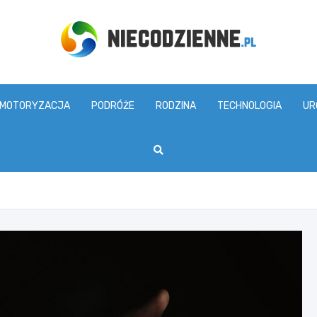
www.niecodzienne.pl
MOTORYZACJA
PODRÓŻE
RODZINA
TECHNOLOGIA
UR