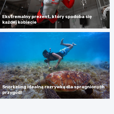
Ekstremalny prezent, który spodoba się
każdej kobiecie
Snorkeling idealną rozrywką dla spragnionych
przygód!