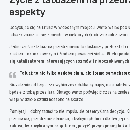
aspekty
Decydując się na tatuaż w widocznym miejscu, warto wziąć pod 
tatuaży znacznie się zmieniło, w niektórych środowiskach zawo
Jednocześnie tatuaż na przedramieniu to doskonały pretekst do 
znakiem rozpoznawczym i źródłem pewności siebie.
Wielu posia
się katalizatorem interesujących rozmów i nieoczekiwanych
Tatuaż to nie tylko ozdoba ciała, ale forma samoekspres
Niezależnie od tego, czy wybierzesz delikatny napis, minimalisty
będzie z tobą przez lata. Dlatego warto poświęcić czas na znale
wizję w dzieło sztuki noszone na skórze.
Pamiętaj – dobry tatuaż to nie impuls, ale przemyślana decyzja. K
przemawia, przedramię stanie się idealnym płótnem dla twojej osob
zaleca, by z wybranym projektem „pożyć” przynajmniej kilka 