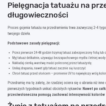
Pielęgnacja tatuażu na prz
długowieczności
Proces gojenia tatuażu na przedramieniu trwa zazwyczaj 2-4 tygo
twojego dzieła.
Podstawowe zasady pielęgnacji:
Przez pierwsze 24-48 godzin trzymaj tatuaż zabezpieczony folią lub 
Myj tatuaż delikatnie, używając bezzapachowego mydła i letniej wody
Nakładaj cienką warstwę maści poleconej przez tatuażystę
Unikaj drapania, nawet gdy tatuaż zacznie się łuszczyć
Chroń tatuaż przed słońcem – promienie UV to największy wróg kolo
Przedramię ma tę zaletę, że rzadziej ociera się o ubrania niż inne
pierwszych tygodniach unikać obcisłych rękawów.
Nawet po całk
przeciwsłoneczna pomogą zachować intensywność kolorów i wy
Życie z tatuażem na przed