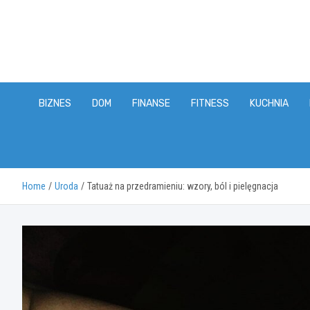
Skip
to
content
BIZNES
DOM
FINANSE
FITNESS
KUCHNIA
Home
Uroda
Tatuaż na przedramieniu: wzory, ból i pielęgnacja