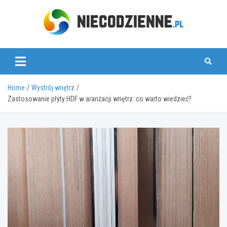
Skip
to
content
www.niecodzienne.pl
Home
Wystrój wnętrz
Zastosowanie płyty HDF w aranżacji wnętrz: co warto wiedzieć?