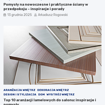
i
y
Pomysły na nowoczesne i praktyczne ściany w
e
g
przedpokoju – inspiracje i porady
c
ó
i
d
13 grudnia 2025
Arkadiusz Rogowski
e
!
ARANŻACJA WNĘTRZ
DEKORACJA WNĘTRZ
DESIGN I STYLIZACJA
DOM
WYSTRÓJ WNĘTRZ
Top 10 aranżacji lamelowych do salonu: inspiracje i
pomysły