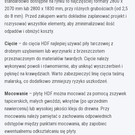
standardowo dostępne na rynku to najczęściej formaty 2800 x
2070 mm lub 2800 x 1830 mm, przy różnych grubościach (od 2,5
do 8 mm). Przed zakupem warto dokładnie zaplanować projekt i
rozrysować wszystkie elementy, aby zminimalizować ilość
odpadów i obniżyć koszty.
Cięcie
– do cięcia HDF najlepiej używać piły tarczowej z
drobnym uzębieniem lub wyrzynarki z brzeszczotem
przeznaczonym do materiałów twardych. Cięcie należy
wykonywać powoli i równomiernie, aby uniknąć wyszczerbień i
pęknięć na krawędziach. Warto zabezpieczyć linię cięcia taśmą
malarską, co dodatkowo zmniejszy ryzyko uszkodzeń.
Mocowanie
– płytę HDF można mocować za pomocą zszywek
tapicerskich, małych gwoździ, wkrętów (po uprzednim
nawierceniu) lub wysokiej jakości kleju do drewna. Przy
mocowaniu należy pamiętać o zachowaniu odpowiednich
odstępów między punktami mocowania, aby zapobiec
ewentualnemu odkształcaniu się płyty.