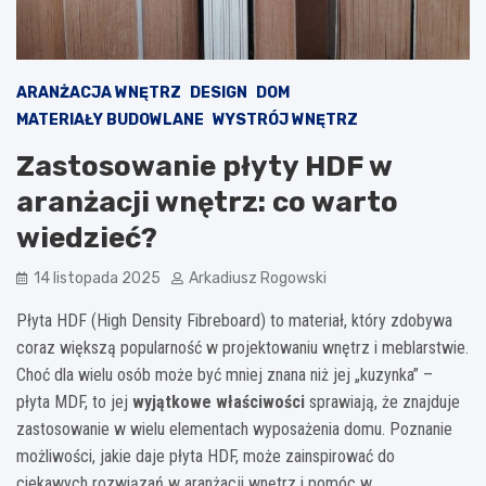
ARANŻACJA WNĘTRZ
DESIGN
DOM
MATERIAŁY BUDOWLANE
WYSTRÓJ WNĘTRZ
Zastosowanie płyty HDF w
aranżacji wnętrz: co warto
wiedzieć?
14 listopada 2025
Arkadiusz Rogowski
Płyta HDF (High Density Fibreboard) to materiał, który zdobywa
coraz większą popularność w projektowaniu wnętrz i meblarstwie.
Choć dla wielu osób może być mniej znana niż jej „kuzynka” –
płyta MDF, to jej
wyjątkowe właściwości
sprawiają, że znajduje
zastosowanie w wielu elementach wyposażenia domu. Poznanie
możliwości, jakie daje płyta HDF, może zainspirować do
ciekawych rozwiązań w aranżacji wnętrz i pomóc w