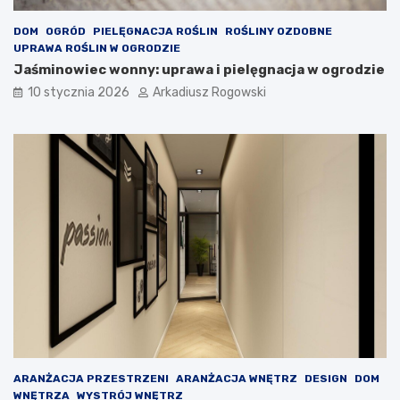
t
r
ó
y
DOM
OGRÓD
PIELĘGNACJA ROŚLIN
ROŚLINY OZDOBNE
r
w
UPRAWA ROŚLIN W OGRODZIE
y
k
Jaśminowiec wonny: uprawa i pielęgnacja w ogrodzie
s
ą
10 stycznia 2026
Arkadiusz Rogowski
p
d
o
l
d
a
o
s
b
p
a
r
s
a
i
g
ę
n
k
i
a
o
ż
n
d
y
e
c
j
h
k
p
o
r
ARANŻACJA PRZESTRZENI
ARANŻACJA WNĘTRZ
DESIGN
DOM
b
z
WNĘTRZA
WYSTRÓJ WNĘTRZ