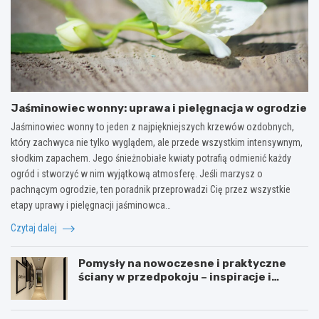
Jaśminowiec wonny: uprawa i pielęgnacja w ogrodzie
Jaśminowiec wonny to jeden z najpiękniejszych krzewów ozdobnych,
który zachwyca nie tylko wyglądem, ale przede wszystkim intensywnym,
słodkim zapachem. Jego śnieżnobiałe kwiaty potrafią odmienić każdy
ogród i stworzyć w nim wyjątkową atmosferę. Jeśli marzysz o
pachnącym ogrodzie, ten poradnik przeprowadzi Cię przez wszystkie
etapy uprawy i pielęgnacji jaśminowca…
Czytaj dalej
Pomysły na nowoczesne i praktyczne
ściany w przedpokoju – inspiracje i
porady