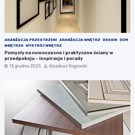
a
o
ż
n
d
y
e
c
j
h
k
p
o
r
ARANŻACJA PRZESTRZENI
ARANŻACJA WNĘTRZ
DESIGN
DOM
b
z
WNĘTRZA
WYSTRÓJ WNĘTRZ
i
y
Pomysły na nowoczesne i praktyczne ściany w
e
g
przedpokoju – inspiracje i porady
c
ó
i
d
13 grudnia 2025
Arkadiusz Rogowski
e
!