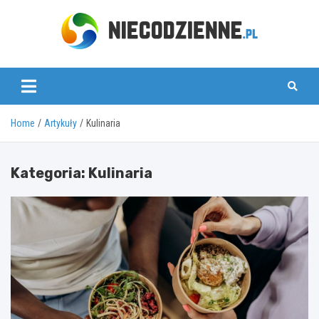
Skip
to
content
www.niecodzienne.pl
Home
Artykuły
Kulinaria
Kategoria:
Kulinaria