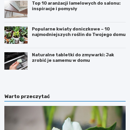
Top 10 aranżacji lamelowych do salonu:
inspiracje i pomysły
Popularne kwiaty doniczkowe – 10
najmodniejszych roślin do Twojego domu
Naturalne tabletki do zmywarki: Jak
zrobić je samemu w domu
E
S
k
n
s
o
t
r
r
k
Warto przeczytać
e
e
m
l
a
i
l
n
n
g
y
i
p
d