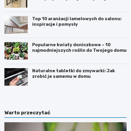
porady
Top 10 aranżacji lamelowych do salonu:
inspiracje i pomysły
Popularne kwiaty doniczkowe – 10
najmodniejszych roślin do Twojego domu
Naturalne tabletki do zmywarki: Jak
zrobić je samemu w domu
E
S
k
n
s
o
t
r
r
k
Warto przeczytać
e
e
m
l
a
i
l
n