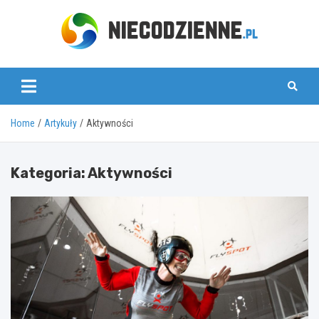
Skip
to
content
www.niecodzienne.pl
Home
Artykuły
Aktywności
Kategoria:
Aktywności