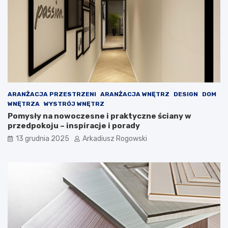
i
g
ę
n
k
i
a
o
ż
n
d
y
e
c
j
h
k
p
o
r
ARANŻACJA PRZESTRZENI
ARANŻACJA WNĘTRZ
DESIGN
DOM
b
z
WNĘTRZA
WYSTRÓJ WNĘTRZ
i
y
Pomysły na nowoczesne i praktyczne ściany w
e
g
przedpokoju – inspiracje i porady
c
ó
i
d
13 grudnia 2025
Arkadiusz Rogowski
e
!